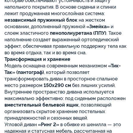
которые обеспечивают устойчивость и защиту
напольного покрытия. В основе сиденья и спинки
лежит продуманная многослойная система:
независимый пружинный блок
на жестком
основании, дополненный пружиной
«Змейка»
и
слоем эластичного
пенополиуретана (ППУ)
. Такое
наполнение создает выраженный ортопедический
эффект, обеспечивая правильную поддержку тела как
во время отдыха, так и во время сна.
Трансформация и хранение
Модель оснащена современным механизмом
«Тик-
Так» (пантограф)
, который позволяет
трансформировать диван в просторное спальное
место размером
150х290 см
без лишних усилий.
Внутреннее пространство дивана используется
максимально эффективно: под сиденьем расположен
вместительный бельевой ящик
, позволяющий
организовать скрытое хранение постельных
принадлежностей и сезонных вещей.
Угловой диван
«Ринг 2»
в обивке из шенилла — это
надежная и статусная мебель, рассчитанная на