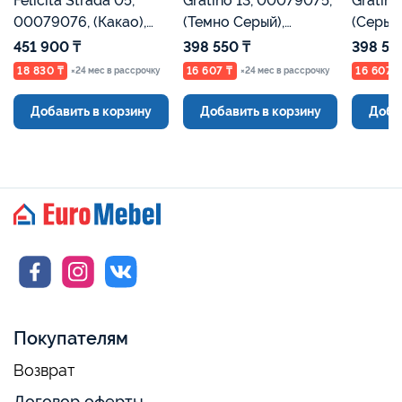
Felicita Strada 05,
Gratino 13, 00079075,
Gratino
00079076, (Какао),
(Темно Серый),
(Серый
Евромебель
Евромебель
451 900 ₸
398 550 ₸
398 55
18 830 ₸
16 607 ₸
16 607 
×24 мес в рассрочку
×24 мес в рассрочку
Добавить в корзину
Добавить в корзину
Доба
Покупателям
Возврат
Договор оферты