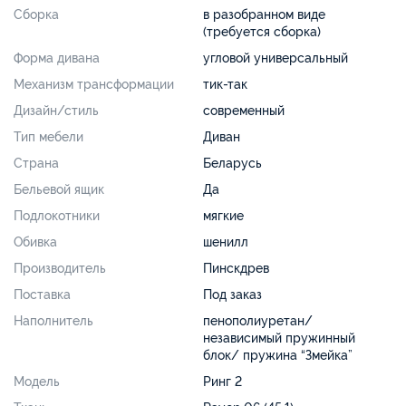
Сборка
в разобранном виде
(требуется сборка)
Форма дивана
угловой универсальный
Механизм трансформации
тик-так
Дизайн/стиль
современный
Тип мебели
Диван
Страна
Беларусь
Бельевой ящик
Да
Подлокотники
мягкие
Обивка
шенилл
Производитель
Пинскдрев
Поставка
Под заказ
Наполнитель
пенополиуретан/
независимый пружинный
блок/ пружина “Змейка”
Модель
Ринг 2