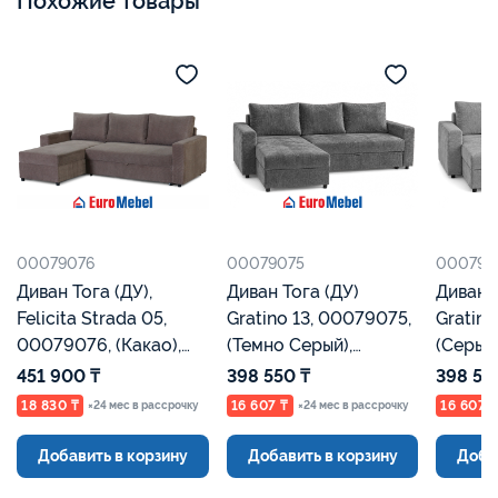
Похожие товары
00079076
00079075
000790
Диван Тога (ДУ),
Диван Тога (ДУ)
Диван Тог
Felicita Strada 05,
Gratino 13, 00079075,
Gratino
00079076, (Какао),
(Темно Серый),
(Серый
Евромебель
Евромебель
451 900 ₸
398 550 ₸
398 55
18 830 ₸
16 607 ₸
16 607 
×24 мес в рассрочку
×24 мес в рассрочку
Добавить в корзину
Добавить в корзину
Доба