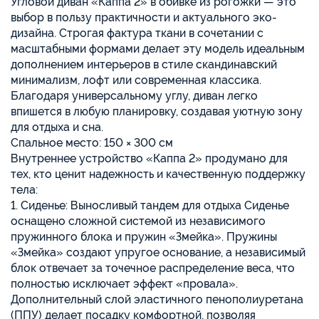
Угловой диван «Каппа 2» в обивке из рогожки — это
выбор в пользу практичности и актуального эко-
дизайна. Строгая фактура ткани в сочетании с
масштабными формами делает эту модель идеальным
дополнением интерьеров в стиле скандинавский
минимализм, лофт или современная классика.
Благодаря универсальному углу, диван легко
впишется в любую планировку, создавая уютную зону
для отдыха и сна.
Спальное место: 150 × 300 см
Внутреннее устройство «Каппа 2» продумано для
тех, кто ценит надежность и качественную поддержку
тела:
1. Сиденье: Выносливый тандем для отдыха Сиденье
оснащено сложной системой из независимого
пружинного блока и пружин «Змейка». Пружины
«Змейка» создают упругое основание, а независимый
блок отвечает за точечное распределение веса, что
полностью исключает эффект «провала».
Дополнительный слой эластичного пенополиуретана
(ППУ) делает посадку комфортной, позволяя