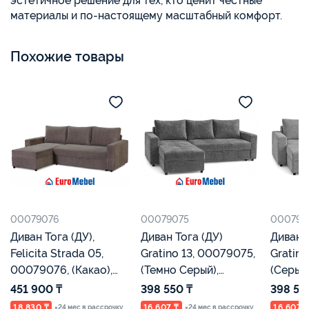
эстетичное решение для тех, кто ценит честные
материалы и по-настоящему масштабный комфорт.
Похожие товары
00079076
00079075
000790
Диван Тога (ДУ),
Диван Тога (ДУ)
Диван Тог
Felicita Strada 05,
Gratino 13, 00079075,
Gratino
00079076, (Какао),
(Темно Серый),
(Серый
Евромебель
Евромебель
451 900 ₸
398 550 ₸
398 55
18 830 ₸
16 607 ₸
16 607 
×24 мес в рассрочку
×24 мес в рассрочку