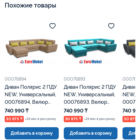
Похожие товары
00076894
00076893
000768
Диван Полярис 2 ПДУ
Диван Полярис 2 ПДУ
Диван 
NEW, Универсальный,
NEW, Универсальный,
NEW, У
00076894, Велюр
00076893, Велюр
000768
бежевый, Евромебель
бирюзовый,
графит
740 990 ₸
740 990 ₸
740 99
Евромебель
Евроме
30 875 ₸
30 875 ₸
30 875 
×24 мес в рассрочку
×24 мес в рассрочку
Добавить в корзину
Добавить в корзину
Доба