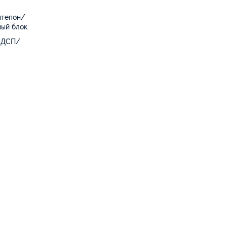
нтепон/
ый блок
ЛДСП/