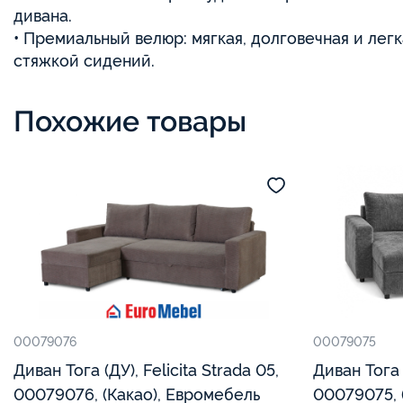
дивана.
• Премиальный велюр: мягкая, долговечная и легк
стяжкой сидений.
Похожие товары
00079076
00079075
Диван Тога (ДУ), Felicita Strada 05,
Диван Тога (ДУ) Gratino 13
00079076, (Какао), Евромебель
00079075, 