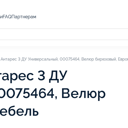
и
FAQ
Партнерам
 Антарес 3 ДУ Универсальный, 00075464, Велюр бирюзовый, Евр
тарес 3 ДУ
0075464, Велюр
мебель