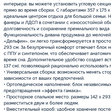
интерьера: вы можете установить угловую секцию
прямо во время сборки. С габаритами 357 х 175 х
идеальным центром отдыха для большой семьи. Н
фанеры и ЛДСП в сочетании с износостойкой об
долговечность и сохранение премиального вида 
Функциональность дивана продумана до мелочей
«Дельфин», он легко трансформируется в просто
293 см. За безупречный комфорт отвечает блок 
с ППУ и синтепоном, что обеспечивает анатоми
время сна. Дополнительное удобство создает вст
137 см), позволяющий рационально использовать 
• Универсальная сборка: возможность менять сто
зависимости от ваших предпочтений.
• Ортопедическое наполнение: блок независимых
предотвращения «эффекта гамака».
• Просторное спальное место: размеры 142 х 29
разместиться двум и более людям.
• Вместительный короб: удобное хранение пост