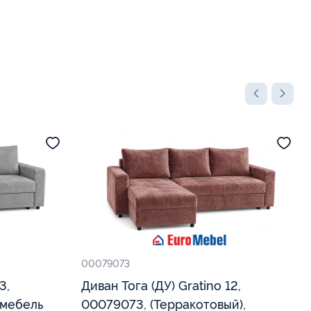
00079073
Диван Тога (ДУ) Gratino 12,
омебель
00079073, (Терракотовый),