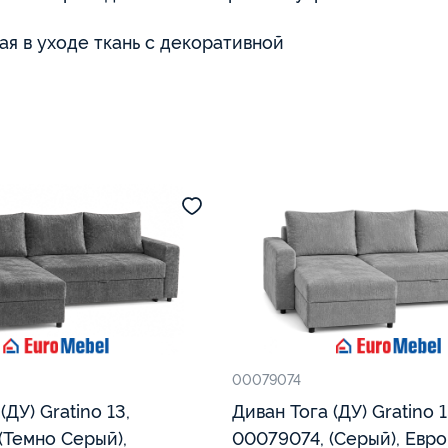
ая в уходе ткань с декоративной
00079074
,
Диван Тога (ДУ) Gratino 13,
(Темно Серый),
00079074, (Серый), Евр