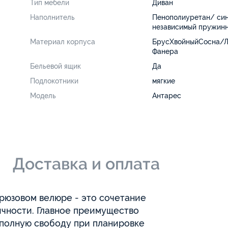
Тип мебели
Диван
Наполнитель
Пенополиуретан/ си
независимый пружинн
Материал корпуса
БрусХвойныйСосна/
Фанера
Бельевой ящик
Да
Подлокотники
мягкие
Модель
Антарес
и
Доставка и оплата
рюзовом велюре - это сочетание
ичности. Главное преимущество
 полную свободу при планировке