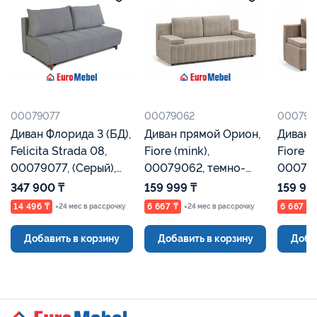
00079077
00079062
000790
Диван Флорида 3 (БД),
Диван прямой Орион,
Диван 
Felicita Strada 08,
Fiore (mink),
Fiore (
00079077, (Серый),
00079062, темно-
000790
Евромебель
бежевый, Евромебель
Евроме
347 900 ₸
159 999 ₸
159 99
14 496 ₸
6 667 ₸
6 667 ₸
×24 мес в рассрочку
×24 мес в рассрочку
Добавить в корзину
Добавить в корзину
Доба