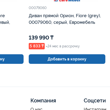
00079060
ore
Диван прямой Орион, Fiore (grey),
евый,
00079060, серый, Евромебель
139 990 ₸
5 833 ₸
×24 мес в рассрочку
ину
Добавить в корзину
Компания
Соцсети
О нас
Инстаграм