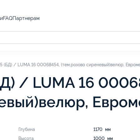
и
FAQ
Партнерам
 5 (БД) / LUMA 16 00068454, (тем.розово сиреневый)велюр, Евром
БД) / LUMA 16 0006
невый)велюр, Евро
Глубина
1170 мм
Высота
1000 мм