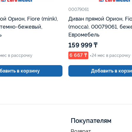
00079061
й Орион, Fiore (mink),
Диван прямой Орион, Fi
 темно-бежевый,
(mocca), 00079061, беж
ь
Евромебель
159 999 ₸
6 667 ₸
 мес в рассрочку
×24 мес в рассрочку
бавить в корзину
Добавить в корз
Покупателям
Возврат