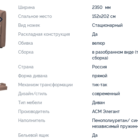
Ширина
2350 мм
Спальное место
152х202 см
Вид ножек
Стационарный
Раскладная конструкция
Да
Обивка
велюр
Сборка
в разобранном виде (
сборка)
Страна
Россия
Форма дивана
прямой
Механизм трансформации
тик-так
Дизайн/стиль
современный
Тип мебели
Диван
Производитель
АСМ Элегант
Наполнитель
Пенополиуретан/ си
независимый пружинн
Бельевой ящик
Да