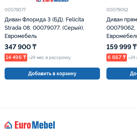
00079077
00079062
Диван Флорида 3 (БД), Felicita
Диван прямо
Strada 08, 00079077, (Серый),
00079062,
Евромебель
Евромебел
347 900 ₸
159 999 ₸
14 496 ₸
6 667 ₸
×24 мес в рассрочку
×24
Добавить в корзину
До