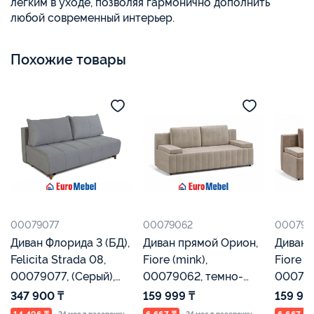
легким в уходе, позволяя гармонично дополнить
любой современный интерьер.
Похожие товары
00079077
00079062
000790
Диван Флорида 3 (БД),
Диван прямой Орион,
Диван 
Felicita Strada 08,
Fiore (mink),
Fiore (
00079077, (Серый),
00079062, темно-
000790
Евромебель
бежевый, Евромебель
Евроме
347 900 ₸
159 999 ₸
159 99