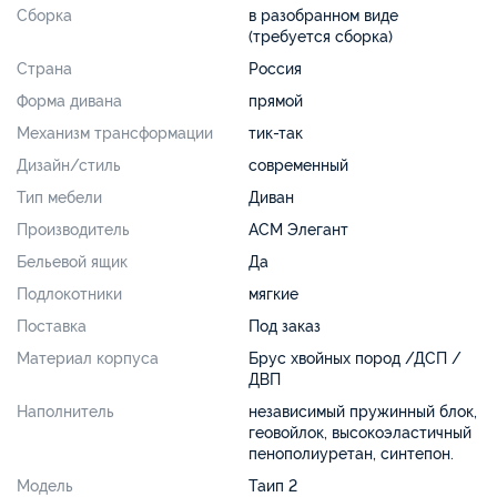
Сборка
в разобранном виде
(требуется сборка)
Страна
Россия
Форма дивана
прямой
Механизм трансформации
тик-так
Дизайн/стиль
современный
Тип мебели
Диван
Производитель
АСМ Элегант
Бельевой ящик
Да
Подлокотники
мягкие
Поставка
Под заказ
Материал корпуса
Брус хвойных пород /ДСП /
ДВП
Наполнитель
независимый пружинный блок,
геовойлок, высокоэластичный
пенополиуретан, синтепон.
Модель
Таип 2