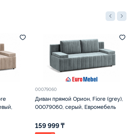
00079060
ore
Диван прямой Орион, Fiore (grey),
евый,
00079060, серый, Евромебель
159 999 ₸