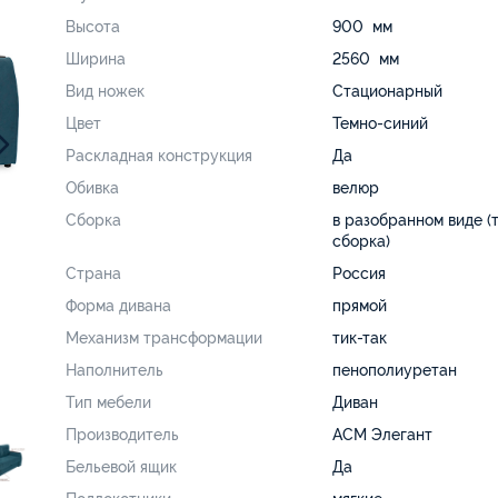
Высота
900 мм
Ширина
2560 мм
Вид ножек
Стационарный
Цвет
Темно-синий
Раскладная конструкция
Да
Обивка
велюр
Сборка
в разобранном виде (
сборка)
Страна
Россия
Форма дивана
прямой
Механизм трансформации
тик-так
Наполнитель
пенополиуретан
Тип мебели
Диван
Производитель
АСМ Элегант
Бельевой ящик
Да