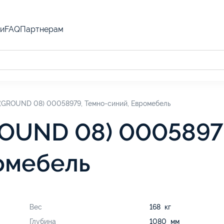
и
FAQ
Партнерам
(GROUND 08) 00058979, Темно-синий, Евромебель
OUND 08) 0005897
омебель
Вес
168 кг
Глубина
1080 мм