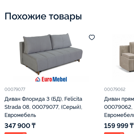
Похожие товары
00079077
00079062
Диван Флорида 3 (БД), Felicita
Диван прямо
Strada 08, 00079077, (Серый),
00079062,
Евромебель
Евромебел
347 900 ₸
159 999 ₸