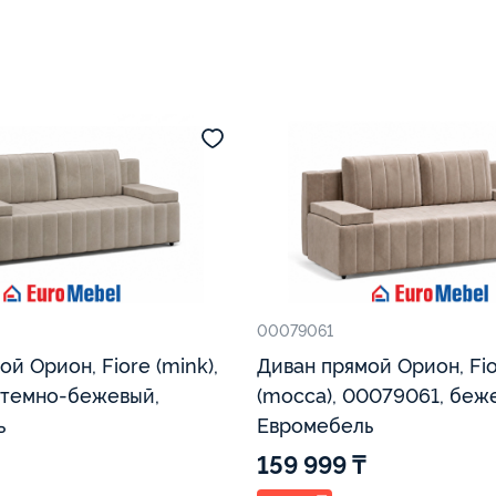
00079061
й Орион, Fiore (mink),
Диван прямой Орион, Fi
 темно-бежевый,
(mocca), 00079061, беж
ь
Евромебель
159 999 ₸