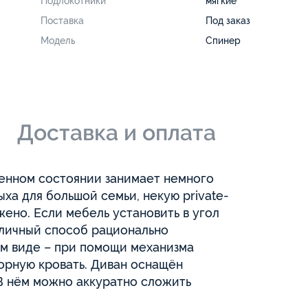
Подлокотники
мягкие
Поставка
Под заказ
Модель
Спинер
и
Доставка и оплата
енном состоянии занимает немного
ха для большой семьи, некую private-
ено. Если мебель установить в угол
тличный способ рационально
ом виде – при помощи механизма
орную кровать. Диван оснащён
В нём можно аккуратно сложить