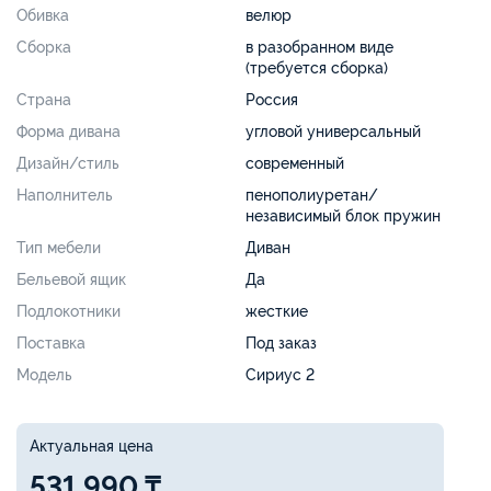
Обивка
велюр
Сборка
в разобранном виде
(требуется сборка)
Страна
Россия
Форма дивана
угловой универсальный
Дизайн/стиль
современный
Наполнитель
пенополиуретан/
независимый блок пружин
Тип мебели
Диван
Бельевой ящик
Да
Подлокотники
жесткие
Поставка
Под заказ
Модель
Сириус 2
Актуальная цена
531 990 ₸