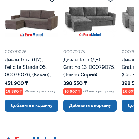
00079076
00079075
000790
Диван Тога (ДУ),
Диван Тога (ДУ)
Диван Тог
Felicita Strada 05,
Gratino 13, 00079075,
Gratino
00079076, (Какао),
(Темно Серый),
(Серый
Евромебель
Евромебель
451 900 ₸
398 550 ₸
398 55
18 830 ₸
16 607 ₸
16 607 
×24 мес в рассрочку
×24 мес в рассрочку
Добавить в корзину
Добавить в корзину
Доба