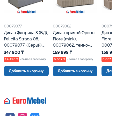
00079077
00079062
000790
Диван Флорида 3 (БД),
Диван прямой Орион,
Диван 
Felicita Strada 08,
Fiore (mink),
Fiore (
00079077, (Серый),
00079062, темно-
000790
Евромебель
бежевый, Евромебель
Евроме
347 900 ₸
159 999 ₸
159 99
14 496 ₸
6 667 ₸
6 667 ₸
×24 мес в рассрочку
×24 мес в рассрочку
Добавить в корзину
Добавить в корзину
Доба