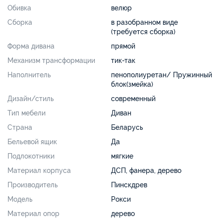
Обивка
велюр
Сборка
в разобранном виде
(требуется сборка)
Форма дивана
прямой
Механизм трансформации
тик-так
Наполнитель
пенополиуретан/ Пружинный
блок(змейка)
Дизайн/стиль
современный
Тип мебели
Диван
Страна
Беларусь
Бельевой ящик
Да
Подлокотники
мягкие
Материал корпуса
ДСП, фанера, дерево
Производитель
Пинскдрев
Модель
Рокси
Материал опор
дерево