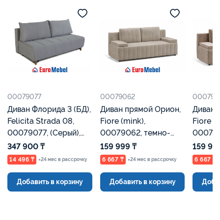
00079077
00079062
000790
Диван Флорида 3 (БД),
Диван прямой Орион,
Диван 
Felicita Strada 08,
Fiore (mink),
Fiore (
00079077, (Серый),
00079062, темно-
000790
Евромебель
бежевый, Евромебель
Евроме
347 900 ₸
159 999 ₸
159 99
14 496 ₸
6 667 ₸
6 667 ₸
×24 мес в рассрочку
×24 мес в рассрочку
Добавить в корзину
Добавить в корзину
Доба