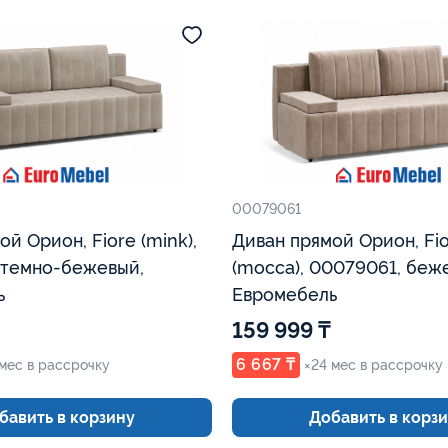
00079061
й Орион, Fiore (mink),
Диван прямой Орион, Fi
 темно-бежевый,
(mocca), 00079061, беж
ь
Евромебель
159 999 ₸
6 667 ₸
 мес в рассрочку
×24 мес в рассрочку
бавить в корзину
Добавить в корз