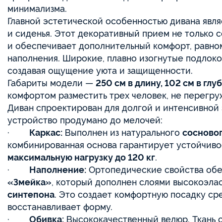
минимализма.
Главной эстетической особенностью дивана явля
и сиденья. Этот декоративный прием не только 
и обеспечивает дополнительный комфорт, равно
наполнения. Широкие, плавно изогнутые подлоко
создавая ощущение уюта и защищенности.
Габариты модели —
250 см в длину, 102 см в глу
комфортом разместить трех человек, не перегру
Диван спроектирован для долгой и интенсивной
устройство продумано до мелочей:
·
Каркас:
Выполнен из натурального
сосновог
комбинированная основа гарантирует устойчиво
максимальную нагрузку до 120 кг
.
·
Наполнение:
Ортопедические свойства обе
«Змейка»
, который дополнен слоями высокоэла
синтепона
. Это создает комфортную посадку ср
восстанавливает форму.
·
Обивка:
Высококачественный велюр. Ткань о