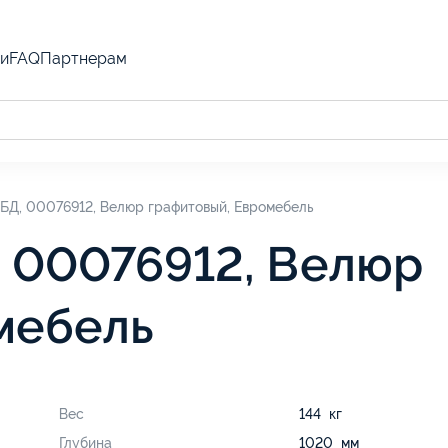
и
FAQ
Партнерам
 БД, 00076912, Велюр графитовый, Евромебель
, 00076912, Велюр
мебель
Вес
144 кг
Глубина
1020 мм