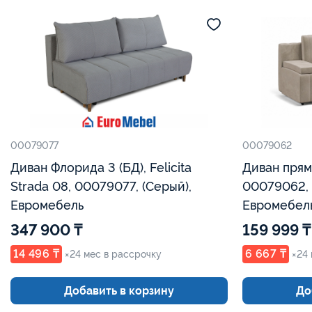
00079077
00079062
Диван Флорида 3 (БД), Felicita
Диван прямо
Strada 08, 00079077, (Серый),
00079062,
Евромебель
Евромебел
347 900 ₸
159 999 ₸
14 496 ₸
6 667 ₸
×24 мес в рассрочку
×24
Добавить в корзину
До