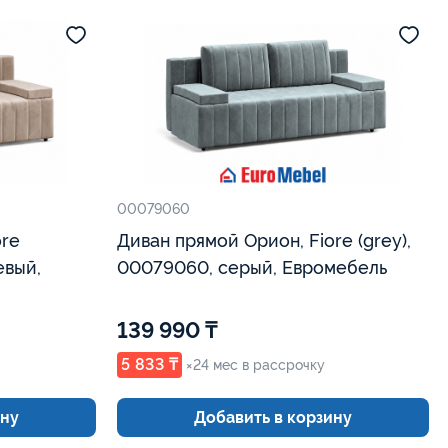
00079060
ore
Диван прямой Орион, Fiore (grey),
евый,
00079060, серый, Евромебель
139 990 ₸
5 833 ₸
×24 мес в рассрочку
ину
Добавить в корзину