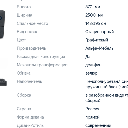
Высота
870 мм
Ширина
2500 мм
Спальное место
143х195 см
Вид ножек
Стационарный
Цвет
Графитовый
Производитель
Альфа-Мебель
Раскладная конструкция
Да
Механизм трансформации
дельфин
Обивка
велюр
Наполнитель
Пенополиуретан/ си
пружинный блок (змей
Сборка
в разобранном виде (
сборка)
Страна
Россия
Форма дивана
прямой
Дизайн/стиль
современный