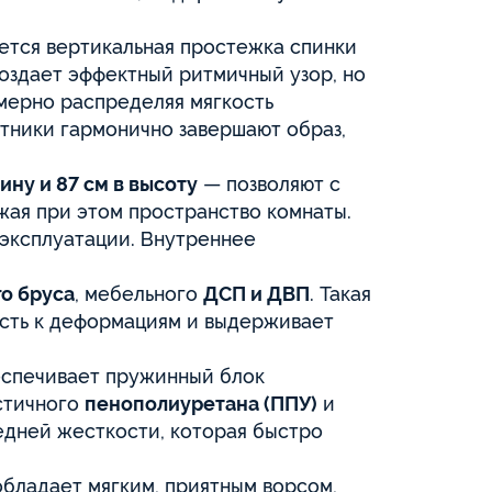
ется вертикальная простежка спинки
создает эффектный ритмичный узор, но
мерно распределяя мягкость
тники гармонично завершают образ,
бину и 87 см в высоту
— позволяют с
жая при этом пространство комнаты.
 эксплуатации. Внутреннее
о бруса
, мебельного
ДСП и ДВП
. Такая
сть к деформациям и выдерживает
спечивает пружинный блок
стичного
пенополиуретана (ППУ)
и
едней жесткости, которая быстро
бладает мягким, приятным ворсом,