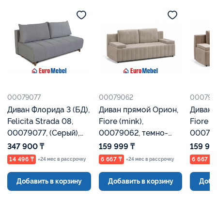
00079077
00079062
000790
Диван Флорида 3 (БД),
Диван прямой Орион,
Диван 
Felicita Strada 08,
Fiore (mink),
Fiore (
00079077, (Серый),
00079062, темно-
000790
Евромебель
бежевый, Евромебель
Евроме
347 900 ₸
159 999 ₸
159 99
14 496 ₸
6 667 ₸
6 667 ₸
×24 мес в рассрочку
×24 мес в рассрочку
Добавить в корзину
Добавить в корзину
Доба