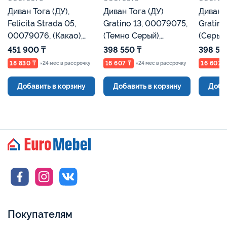
Диван Тога (ДУ),
Диван Тога (ДУ)
Диван Тог
Felicita Strada 05,
Gratino 13, 00079075,
Gratino
00079076, (Какао),
(Темно Серый),
(Серый
Евромебель
Евромебель
451 900 ₸
398 550 ₸
398 55
18 830 ₸
16 607 ₸
16 607 
×24 мес в рассрочку
×24 мес в рассрочку
Добавить в корзину
Добавить в корзину
Доба
Покупателям