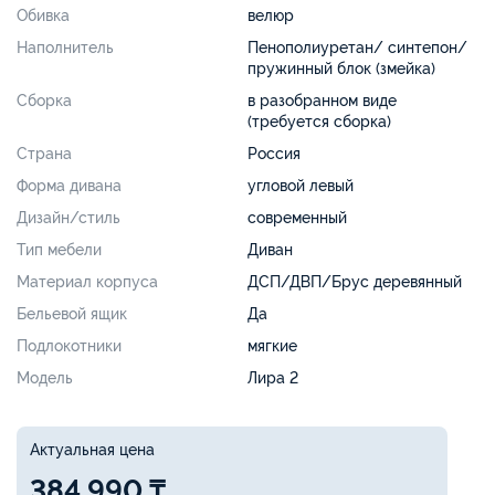
Обивка
велюр
Наполнитель
Пенополиуретан/ синтепон/
пружинный блок (змейка)
Сборка
в разобранном виде
(требуется сборка)
Страна
Россия
Форма дивана
угловой левый
Дизайн/стиль
современный
Тип мебели
Диван
Материал корпуса
ДСП/ДВП/Брус деревянный
Бельевой ящик
Да
Подлокотники
мягкие
Модель
Лира 2
Актуальная цена
384 990 ₸