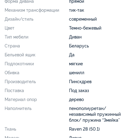
Форма дивана
прямой
Механизм трансформации
тик-так
Дизайн/стиль
современный
Цвет
Темно-бежевый
Тип мебели
Диван
Страна
Беларусь
Бельевой ящик
Да
Подлокотники
мягкие
Обивка
шенилл
Производитель
Пинскдрев
Поставка
Под заказ
Материал опор
дерево
Наполнитель
пенополиуретан/
независимый пружинный
блок/ пружина “Змейка”
Ткань
Raven 28 (50.1)
Модель
Лионс