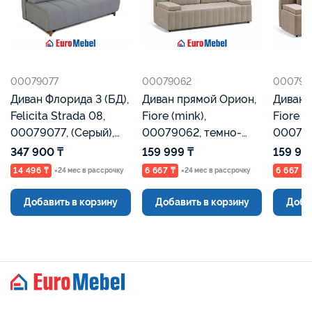
00079077
00079062
000790
Диван Флорида 3 (БД),
Диван прямой Орион,
Диван 
Felicita Strada 08,
Fiore (mink),
Fiore (
00079077, (Серый),
00079062, темно-
000790
Евромебель
бежевый, Евромебель
Евроме
347 900 ₸
159 999 ₸
159 99
14 496 ₸
6 667 ₸
6 667 ₸
×24 мес в рассрочку
×24 мес в рассрочку
Добавить в корзину
Добавить в корзину
Доба