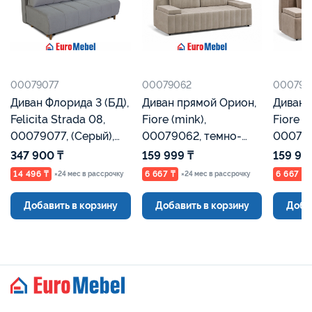
00079077
00079062
000790
Диван Флорида 3 (БД),
Диван прямой Орион,
Диван 
Felicita Strada 08,
Fiore (mink),
Fiore (
00079077, (Серый),
00079062, темно-
000790
Евромебель
бежевый, Евромебель
Евроме
347 900 ₸
159 999 ₸
159 99
14 496 ₸
6 667 ₸
6 667 ₸
×24 мес в рассрочку
×24 мес в рассрочку
Добавить в корзину
Добавить в корзину
Доба