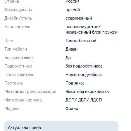
Страна
Россия
Форма дивана
прямой
Дизайн/стиль
современный
Наполнитель
пенополиуретан/
независимый блок пружин
Цвет
Темно-бежевый
Тип мебели
Диван
Бельевой ящик
Да
Подлокотники
без подлокотников
Производитель
Нижегородмебель
Поставка
Под заказ
Механизм трансформации
Выкатная еврокнижка
Материал корпуса
ДСП/ ДВП/ ЛДСП
Модель
Франо
Актуальная цена