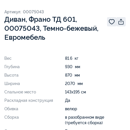
Артикул: 00075043
Диван, Франо ТД 601,
00075043, Темно-бежевый,
Евромебель
Вес
81.6 кг
Глубина
930 мм
Высота
870 мм
Ширина
2070 мм
Спальное место
143х195 см
Раскладная конструкция
Да
Обивка
велюр
Сборка
в разобранном виде
(требуется сборка)