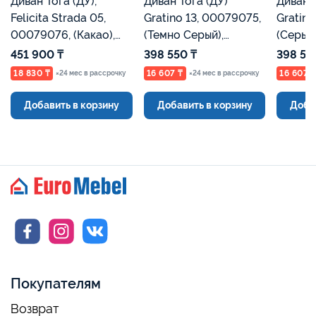
Диван Тога (ДУ),
Диван Тога (ДУ)
Диван Тог
Felicita Strada 05,
Gratino 13, 00079075,
Gratino
00079076, (Какао),
(Темно Серый),
(Серый
Евромебель
Евромебель
451 900 ₸
398 550 ₸
398 55
18 830 ₸
16 607 ₸
16 607 
×24 мес в рассрочку
×24 мес в рассрочку
Добавить в корзину
Добавить в корзину
Доба
Покупателям
Возврат