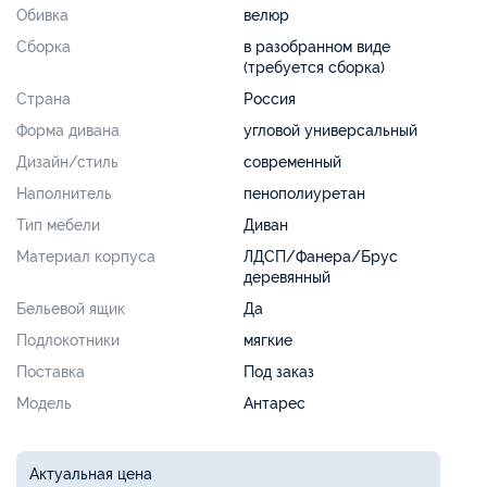
Обивка
велюр
Сборка
в разобранном виде
(требуется сборка)
Страна
Россия
Форма дивана
угловой универсальный
Дизайн/стиль
современный
Наполнитель
пенополиуретан
Тип мебели
Диван
Материал корпуса
ЛДСП/Фанера/Брус
деревянный
Бельевой ящик
Да
Подлокотники
мягкие
Поставка
Под заказ
Модель
Антарес
Актуальная цена