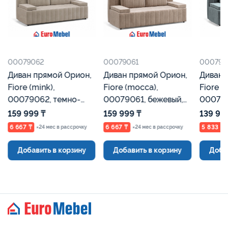
00079062
00079061
000790
Диван прямой Орион,
Диван прямой Орион,
Диван 
Fiore (mink),
Fiore (mocca),
Fiore (g
00079062, темно-
00079061, бежевый,
000790
бежевый, Евромебель
Евромебель
Евроме
159 999 ₸
159 999 ₸
139 99
6 667 ₸
6 667 ₸
5 833 ₸
×24 мес в рассрочку
×24 мес в рассрочку
Добавить в корзину
Добавить в корзину
Доба