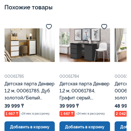
Похожие товары
00061785
00061784
000615
Детская парта Денвер
Детская парта Денвер
Детска
1,2 м, 00061785, Дуб
1,2 м, 00061784,
000615
золотой/Белый
Графит серый,
золото
Шагрень, Евромебель
Евромебель
Евроме
39 999 ₸
39 999 ₸
48 990
1 667 ₸
1 667 ₸
2 042 ₸
×24 мес в рассрочку
×24 мес в рассрочку
Добавить в корзину
Добавить в корзину
Доба