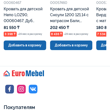
00057460
00057458
етской
Кровать для детской
Кровать для детской
Сноули 1200 121.14 с
Вирджиния (90) 1838
б
матрасом Бали,
с матрасом Бали,
,
00057460, Гикори
00057458, Сосна
202 450 ₸
180 800 ₸
Кингстон, Евромебель
Каньон, Евромебель
8 436 ₸
7 534 ₸
рассрочку
×24 мес в рассрочку
×24 мес в рассрочку
орзину
Добавить в корзину
Добавить в корзину
Покупателям