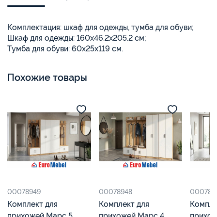
Комплектация: шкаф для одежды, тумба для обуви;
Шкаф для одежды: 160х46.2х205.2 см;
Тумба для обуви: 60х25х119 см.
Похожие товары
00078949
00078948
000789
Комплект для
Комплект для
Компле
прихожей Марс 5,
прихожей Марс 4,
прихож