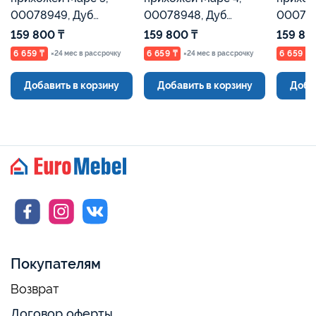
00078949, Дуб
00078948, Дуб
000789
Золотой/Белый,
Золотой/Белый,
Золото
159 800 ₸
159 800 ₸
159 80
Евромебель
Евромебель
Евроме
6 659 ₸
6 659 ₸
6 659 ₸
×24 мес в рассрочку
×24 мес в рассрочку
Добавить в корзину
Добавить в корзину
Доба
Покупателям
Возврат
Договор оферты