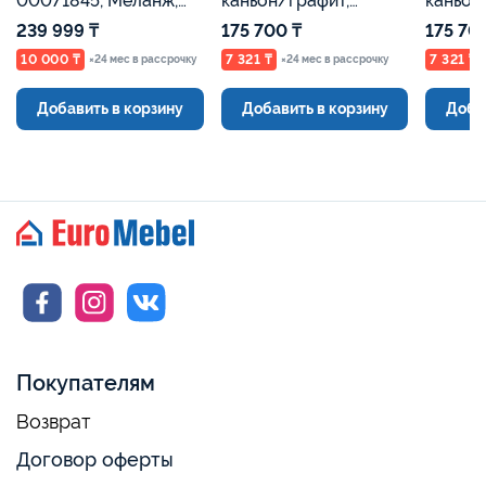
00071845, Меланж,
каньон/графит,
каньон
Евромебель
Евромебель
Евроме
239 999 ₸
175 700 ₸
175 70
10 000 ₸
7 321 ₸
7 321 ₸
×24 мес в рассрочку
×24 мес в рассрочку
Добавить в корзину
Добавить в корзину
Доба
Покупателям
Возврат
Договор оферты