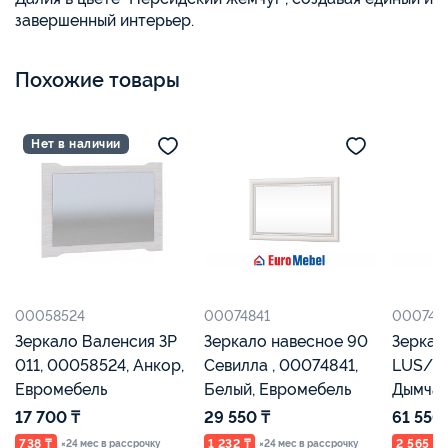
завершенный интерьер.
Похожие товары
Нет в наличии
00058524
00074841
000747
Зеркало Валенсия ЗР
Зеркало навесное 90
Зеркал
011, 00058524, Анкор,
Севилла , 00074841,
LUS/98
Евромебель
Белый, Евромебель
Дымчат
урбан 
17 700 ₸
29 550 ₸
61 550
Евроме
738 ₸
1 232 ₸
2 565 ₸
×24 мес в рассрочку
×24 мес в рассрочку