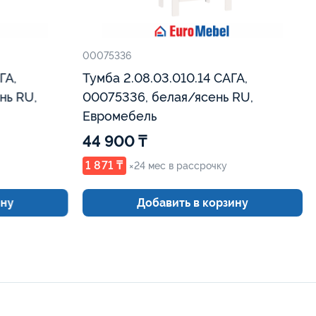
00075336
ГА,
Тумба 2.08.03.010.14 САГА,
00075336, белая/ясень RU,
Евромебель
44 900 ₸
1 871 ₸
×24 мес в рассрочку
ину
Добавить в корзину