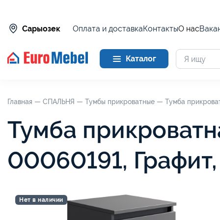
Оплата и доставка
Контакты
О нас
Вака
Сарыозек
Каталог
Главная —
СПАЛЬНЯ —
Тумбы прикроватные —
Тумба прикрова
Тумба прикроватн
00060191, Графит
Нет в наличии