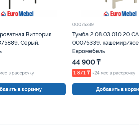
00075339
роватная Виттория
Тумба 2.08.03.010.20 СА
75889, Серый,
00075339, кашемир/ясень RU,
ь
Евромебель
44 900 ₸
1 871 ₸
мес в рассрочку
×24 мес в рассрочку
бавить в корзину
Добавить в корз