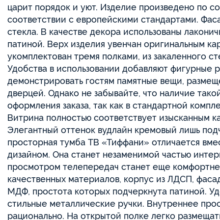
царит порядок и уют. Изделие произведено по с
соответствии с европейскими стандартами. Фас
стекла. В качестве декора использованы лакони
патиной. Верх изделия увенчан оригинальным ка
укомплектован тремя полками, из закаленного с
Удобства в использовании добавляют фигурные р
демонстрировать гостям памятные вещи, размеще
дверцей. Однако не забывайте, что наличие тако
оформления заказа, так как в стандартной компл
Витрина полностью соответствует изысканным к
Элегантный оттенок вудлайн кремовый лишь под
просторная тумба ТВ «Тиффани» отличается вме
дизайном. Она станет незаменимой частью интер
просмотром телепередач станет еще комфортней
качественных материалов, корпус из ЛДСП, фас
МДФ, простота которых подчеркнута патиной. Уд
стильные металлические ручки. Внутреннее про
рационально. На открытой полке легко размеща