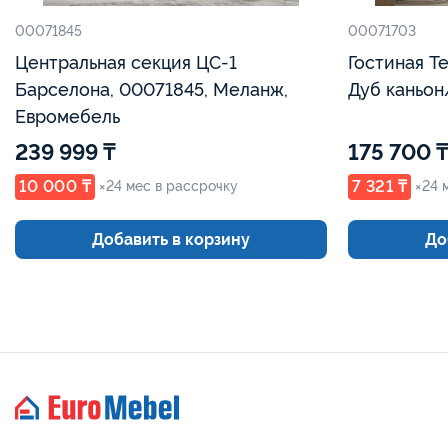
00071845
00071703
Центральная секция ЦС-1
Гостиная Те
Барселона, 00071845, Меланж,
Дуб каньон
Евромебель
239 999 ₸
175 700 ₸
10 000 ₸
7 321 ₸
×24 мес в рассрочку
×24 
Добавить в корзину
До