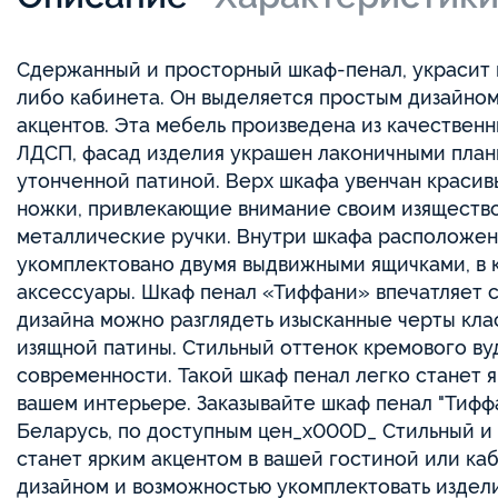
Сдержанный и просторный шкаф-пенал, украсит 
либо кабинета. Он выделяется простым дизайном
акцентов. Эта мебель произведена из качественн
ЛДСП, фасад изделия украшен лаконичными пла
утонченной патиной. Верх шкафа увенчан красив
ножки, привлекающие внимание своим изяществ
металлические ручки. Внутри шкафа расположен
укомплектовано двумя выдвижными ящичками, в 
аксессуары. Шкаф пенал «Тиффани» впечатляет с
дизайна можно разглядеть изысканные черты кла
изящной патины. Стильный оттенок кремового ву
современности. Такой шкаф пенал легко станет 
вашем интерьере. Заказывайте шкаф пенал "Тифф
Беларусь, по доступным цен_x000D_ Стильный и
станет ярким акцентом в вашей гостиной или ка
дизайном и возможностью укомплектовать издели