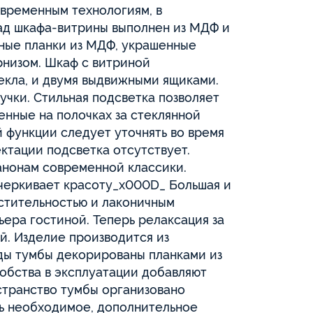
овременным технологиям, в
ад шкафа-витрины выполнен из МДФ и
чные планки из МДФ, украшенные
рнизом. Шкаф с витриной
текла, и двумя выдвижными ящиками.
учки. Стильная подсветка позволяет
нные на полочках за стеклянной
й функции следует уточнять во время
ектации подсветка отсутствует.
анонам современной классики.
черкивает красоту_x000D_ Большая и
стительностью и лаконичным
ьера гостиной. Теперь релаксация за
. Изделие производится из
ады тумбы декорированы планками из
обства в эксплуатации добавляют
странство тумбы организовано
ть необходимое, дополнительное