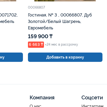
00066807
00071702,
Гостиная, № 3 , 00066807, Дуб
омебель
Золотой/Белый Шагрень,
Евромебель
159 900 ₸
6 663 ₸
×24 мес в рассрочку
ину
Добавить в корзину
Компания
Соцсети
О нас
Инстаграм