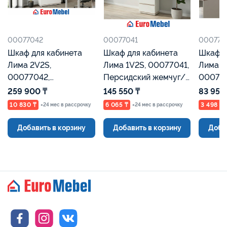
00077042
00077041
000770
Шкаф для кабинета
Шкаф для кабинета
Шкаф д
Лима 2V2S,
Лима 1V2S, 00077041,
Лима о
00077042,
Персидский жемчуг/
00077
Персидский жемчуг/
Мадура, Евромебель
Персид
259 900 ₸
145 550 ₸
83 950
Мадура, Евромебель
Мадура
10 830 ₸
6 065 ₸
3 498 ₸
×24 мес в рассрочку
×24 мес в рассрочку
Добавить в корзину
Добавить в корзину
Доба