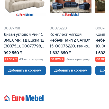
00077798
00076220
000762
Диван угловой Ринг 1
Комплект мягкой
Компле
3ML.8MR, ТД Lukka 12
мебели Таип 2 CANDY
мебели
(30375.1), 00077798,
15, 00076220, темно
10, 00
Серо-бежевый,
синий велюр,
болотн
992 550 ₸
1 632 650 ₸
1 632 
Евромебель
Евромебель
Евроме
41 357 ₸
68 028 ₸
68 028 
×24 мес в рассрочку
×24 мес в рассрочку
Добавить в корзину
Добавить в корзину
Доба