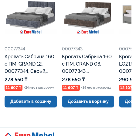
00077344
00077343
000758
Кровать Сабрина 160
Кровать Сабрина 160
Кроват
с ПМ, GRAND 12,
с ПМ, GRAND 03,
LOZ160
00077344, Серый,
00077343,
000758
Евромебель
Коричневый,
Францу
278 550 ₸
278 550 ₸
290 55
Евромебель
Евроме
11 607 ₸
11 607 ₸
12 107 ₸
×24 мес в рассрочку
×24 мес в рассрочку
Добавить в корзину
Добавить в корзину
Доба