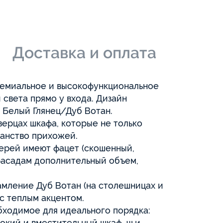
и
Доставка и оплата
ремиальное и высокофункциональное
света прямо у входа. Дизайн
 Белый Глянец/Дуб Вотан.
дверцах шкафа, которые не только
ранство прихожей.
верей имеют фацет (скошенный,
фасадам дополнительный объем,
амление Дуб Вотан (на столешницах и
с теплым акцентом.
бходимое для идеального порядка:
окий и вместительный шкаф, чьи