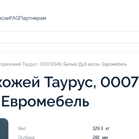
нсии
FAQ
Партнерам
 прихожей Таурус, 00072549, Белый/Дуб вотан, Евромебель
хожей Таурус, 0007
 Евромебель
Вес
129.3 кг
Глубина
281 мм