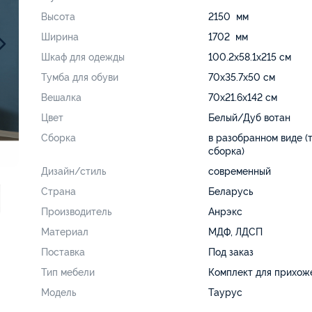
Высота
2150 мм
Ширина
1702 мм
Шкаф для одежды
100.2х58.1х215 см
Тумба для обуви
70х35.7х50 см
Вешалка
70х21.6х142 см
Цвет
Белый/Дуб вотан
Сборка
в разобранном виде (
сборка)
Дизайн/стиль
современный
Страна
Беларусь
Производитель
Анрэкс
Материал
МДФ, ЛДСП
Поставка
Под заказ
Тип мебели
Комплект для прихож
Модель
Таурус