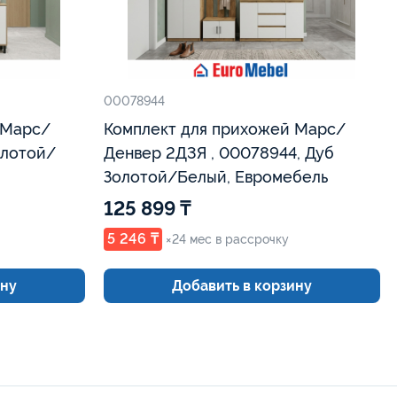
00078944
 Марс/
Комплект для прихожей Марс/
олотой/
Денвер 2Д3Я , 00078944, Дуб
Золотой/Белый, Евромебель
125 899 ₸
5 246 ₸
×24 мес в рассрочку
ину
Добавить в корзину