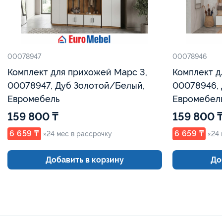
00078947
00078946
Комплект для прихожей Марс 3,
Комплект д
00078947, Дуб Золотой/Белый,
00078946, 
Евромебель
Евромебел
159 800 ₸
159 800 
6 659 ₸
6 659 ₸
×24 мес в рассрочку
×24
Добавить в корзину
До