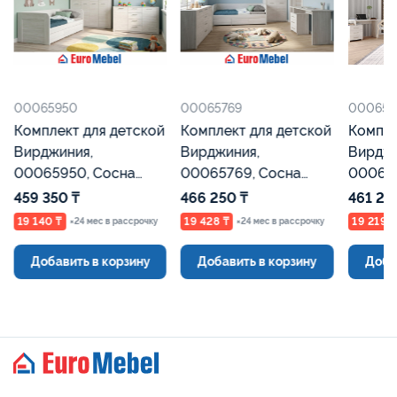
00065950
00065769
000657
Комплект для детской
Комплект для детской
Компле
Вирджиния, 00065950,
Вирджиния, 00065769,
Вирджи
Сосна Каньон
Сосна Каньон
Сосна 
Евромебель
Евромебель
Евроме
459 350 ₸
466 250 ₸
461 250
19 140 ₸
19 428 ₸
19 219 
×24 мес в рассрочку
×24 мес в рассрочку
Добавить в корзину
Добавить в корзину
Добав