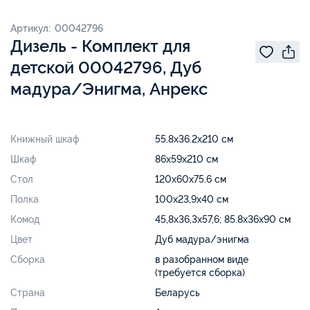
Артикул: 00042796
Дизель - Комплект для
детской 00042796, Дуб
мадура/Энигма, Анрекс
Книжный шкаф
55.8x36.2x210 см
Шкаф
86x59x210 см
Стол
120x60x75.6 см
Полка
100х23,9х40 см
Комод
45,8х36,3х57,6; 85.8x36x90 см
Цвет
Дуб мадура/энигма
Сборка
в разобранном виде (требуется
сборка)
Страна
Беларусь