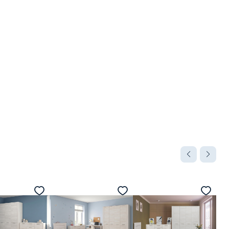
Компания
Соцсети
О нас
Инстаграм
Личный кабинет
ВКонтакте
Вакансии
Фейсбук
льности
Вопросы и ответы
Партнерам
Контакты
Карта сайта