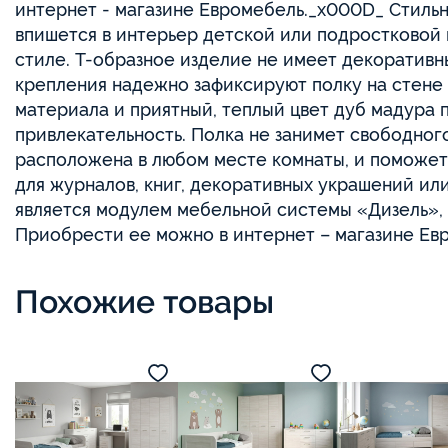
+7 705 924 40 44
Казахстан, г. Алматы, ул. Кабдолова, 1/8, блок 2,
цокольный этаж, 202; 202А.
© Интернет-магазин мебели EuroMebel. Все права защ