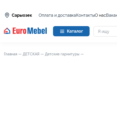
Оплата и доставка
Контакты
О нас
Вака
Сарыозек
Каталог
Главная —
ДЕТСКАЯ —
Детские гарнитуры —
Дизель - Комплек
Дизель - Комплект
Дуб мадура/Энигм