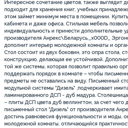
00065965
00065950
Комплект для детской Вирджиния,
Комплект д
00065965, Сосна Каньон
00065950, 
Евромебель
Евромебел
533 250 ₸
459 350 
22 219 ₸
19 140 ₸
×24 мес в рассрочку
×24
Добавить в корзину
До