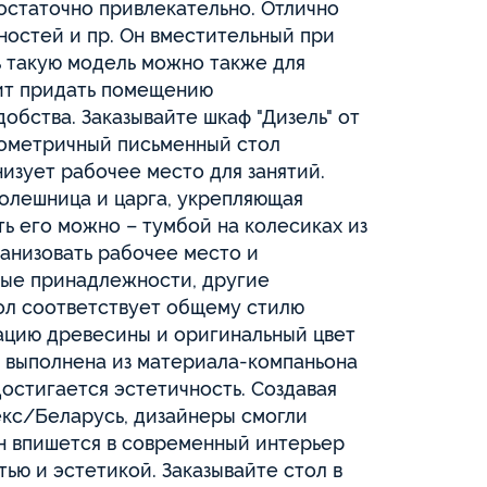
00065769
ля детской Вирджиния,
Комплект для детской В
Сосна Каньон
00065769, Сосна Каньон
ь
Евромебель
₸
466 250 ₸
19 428 ₸
 мес в рассрочку
×24 мес в рассрочк
бавить в корзину
Добавить в корз