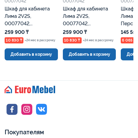
00077042
00077042
000770
Шкаф для кабинета
Шкаф для кабинета
Шкаф д
Лима 2V2S,
Лима 2V2S,
Лима 1V2S, 00077041,
00077042,
00077042,
Персид
Персидский жемчуг/
Персидский жемчуг/
Мадура
259 900 ₸
259 900 ₸
145 55
Мадура, Евромебель
Мадура, Евромебель
10 830 ₸
10 830 ₸
6 065 ₸
×24 мес в рассрочку
×24 мес в рассрочку
Добавить в корзину
Добавить в корзину
Доба
Покупателям