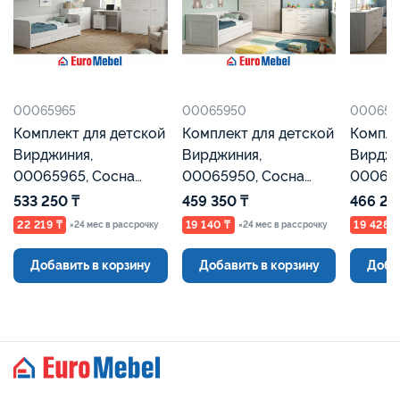
00065965
00065950
000657
Комплект для детской
Комплект для детской
Компле
Вирджиния,
Вирджиния,
Вирджи
00065965, Сосна
00065950, Сосна
000657
Каньон Евромебель
Каньон Евромебель
Каньон
533 250 ₸
459 350 ₸
466 25
22 219 ₸
19 140 ₸
19 428 ₸
×24 мес в рассрочку
×24 мес в рассрочку
Добавить в корзину
Добавить в корзину
Доба