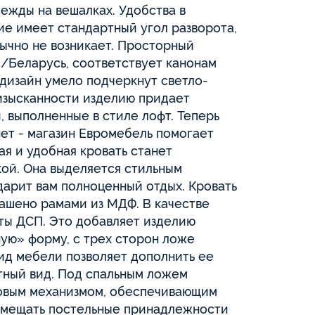
ежды на вешалках. Удобства в
ие имеет стандартный угол разворота,
бычно не возникает. Просторный
с/Беларусь, соответствует канонам
дизайн умело подчеркнут светло-
изысканности изделию придает
, выполненные в стиле лофт. Теперь
нет - магазин Евромебель помогает
ая и удобная кровать станет
ой. Она выделяется стильным
дарит вам полноценный отдых. Кровать
рашено рамами из МДФ. В качестве
ты ДСП. Это добавляет изделию
ую» форму, с трех сторон ложе
ид мебели позволяет дополнить ее
тный вид. Под спальным ложем
овым механизмом, обеспечивающим
азмещать постельные принадлежности