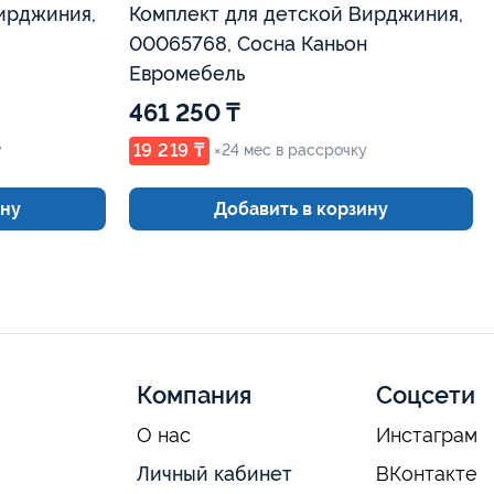
ирджиния,
Комплект для детской Вирджиния,
00065768, Сосна Каньон
Евромебель
461 250 ₸
19 219 ₸
у
×24 мес в рассрочку
ину
Добавить в корзину
Компания
Соцсети
О нас
Инстаграм
Личный кабинет
ВКонтакте