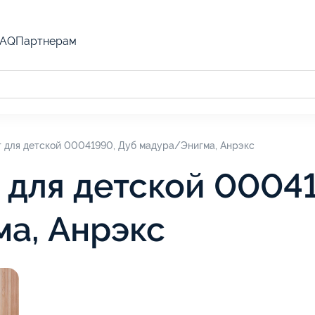
FAQ
Партнерам
т для детской 00041990, Дуб мадура/Энигма, Анрэкс
 для детской 0004
а, Анрэкс