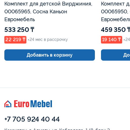
Комплект для детской Вирджиния,
Комплект д
00065965, Сосна Каньон
00065950, 
Евромебель
Евромебел
533 250 ₸
459 350 
22 219 ₸
19 140 ₸
×24 мес в рассрочку
×24
Добавить в корзину
До
+7 705 924 40 44