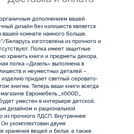
т органичным дополнением вашей
ичный дизайн без излишеств является
в вашей комнате намного больше.
"/Беларусь изготовлена из прочного и
сутствуют. Полка имеет защитные
тно хранить книги и предметы декора,
ная полка «Дизель» выполнена в
лишеств и неуместных деталей –
 изделию придает светлый серовато-
том энигма. Теперь ваши книги всегда
т магазине Евромебель._x000D_
будет уместен в интерьере детской,
ым дизайном и рациональной
о из прочного ЛДСП. Внутреннее
 Он укомплектован двумя
 хранения вещей и белья, а также