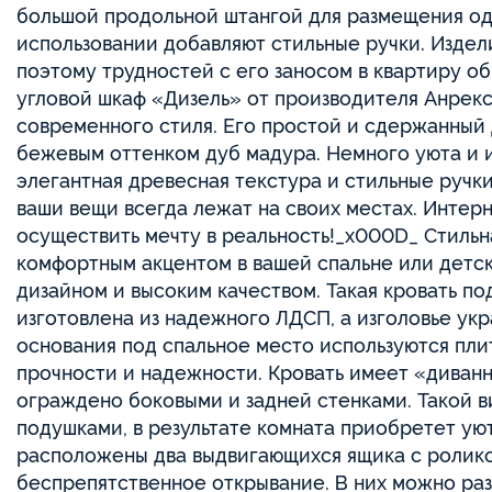
большой продольной штангой для размещения од
использовании добавляют стильные ручки. Издел
поэтому трудностей с его заносом в квартиру о
угловой шкаф «Дизель» от производителя Анрек
современного стиля. Его простой и сдержанный 
бежевым оттенком дуб мадура. Немного уюта и 
элегантная древесная текстура и стильные ручки
ваши вещи всегда лежат на своих местах. Интер
осуществить мечту в реальность!_x000D_ Стильн
комфортным акцентом в вашей спальне или детск
дизайном и высоким качеством. Такая кровать по
изготовлена из надежного ЛДСП, а изголовье ук
основания под спальное место используются пли
прочности и надежности. Кровать имеет «диванн
ограждено боковыми и задней стенками. Такой в
подушками, в результате комната приобретет ую
расположены два выдвигающихся ящика с ролик
беспрепятственное открывание. В них можно р