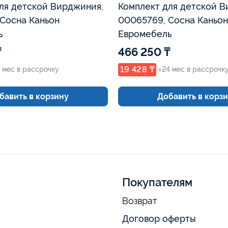
ля детской Вирджиния,
Комплект для детской В
Сосна Каньон
00065769, Сосна Каньон
ь
Евромебель
₸
466 250 ₸
19 428 ₸
 мес в рассрочку
×24 мес в рассрочк
бавить в корзину
Добавить в корз
Покупателям
Возврат
Договор оферты