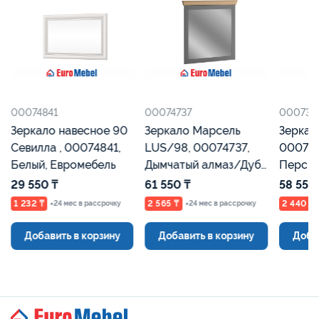
00074841
00074737
000736
Зеркало навесное 90
Зеркало Марсель
Зеркало
Севилла , 00074841,
LUS/98, 00074737,
00073
Белый, Евромебель
Дымчатый алмаз/Дуб
Персид
урбан янтарный,
Евроме
29 550 ₸
61 550 ₸
58 550
Евромебель
1 232 ₸
2 565 ₸
2 440 ₸
×24 мес в рассрочку
×24 мес в рассрочку
Добавить в корзину
Добавить в корзину
Доба