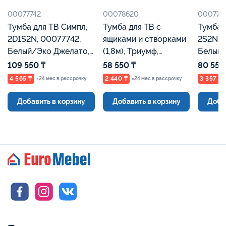
00077742
00078620
000777
Тумба для ТВ Симпл,
Тумба для ТВ с
Тумба 
2D1S2N, 00077742,
ящиками и створками
2S2N, 
Белый/Эко Джелато,
(1,8м), Триумф,
Белый/
Евромебель
00078620, Меланж
Евроме
109 550 ₸
58 550 ₸
80 550
BS/Меланж,
4 565 ₸
2 440 ₸
3 357 ₸
×24 мес в рассрочку
×24 мес в рассрочку
Евромебель
Добавить в корзину
Добавить в корзину
Доба