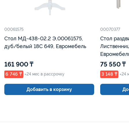
00061575
00070377
Стол МД-438-02.2 Э,00061575,
Стол раздв
дуб/белый 18С 649, Евромебель
Лиственниц
Евромебел
161 900 ₸
75 550 ₸
6 746 ₸
3 148 ₸
×24 мес в рассрочку
×24 
Добавить в корзину
До