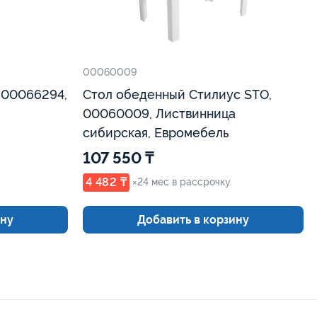
00060009
 00066294,
Стол обеденный Стилиус STO,
00060009, Листвинница
сибирская, Евромебель
107 550 ₸
4 482 ₸
×24 мес в рассрочку
ину
Добавить в корзину