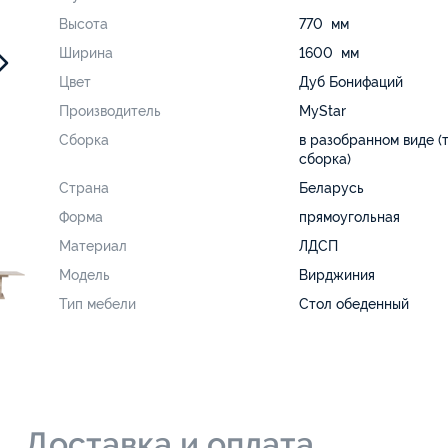
Высота
770 мм
Ширина
1600 мм
Цвет
Дуб Бонифаций
Производитель
MyStar
Сборка
в разобранном виде (
сборка)
Страна
Беларусь
Форма
прямоугольная
Материал
ЛДСП
Модель
Вирджиния
Тип мебели
Стол обеденный
и
Доставка и оплата