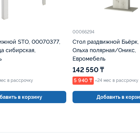
00066294
ижной STO, 00070377,
Стол раздвижной Бьёрк,
а сибирская,
Ольха полярная/Оникс,
ь
Евромебель
142 550 ₸
5 940 ₸
мес в рассрочку
×24 мес в рассрочку
бавить в корзину
Добавить в корз