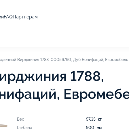
ии
FAQ
Партнерам
еденный Вирджиния 1788, 00056790, Дуб Бонифаций, Евромебель
ирджиния 1788,
нифаций, Евромеб
Вес
57.35 кг
Глубина
900 мм