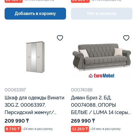
Добавить в корзину
Нет в наличии
00063397
00074088
Шкаф для одежды Винати
Диван Бриз 2, БД,
3DG Z, 00063397,
00074088, ОПОРЫ
Персидский жемчуг/
БЕЛЫЕ / LUMA 14 (серый
амарок, Евромебель
велюр) / Ameli 01
209 990 ₸
269 990 ₸
(кремовый велюр),
8 750 ₸
11 250 ₸
×24 мес в рассрочку
×24 мес в рассрочку
Евромеб