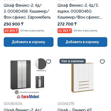
Шкаф Феникс-2, 4д/
Шкаф Феникс-2, 4д/З,
З, 00080458, Кашемир/
ящики, 00080460,
Фон сфинкс, Евромебель
Кашемир/Фон сфинкс,
Евромебель
250 900 ₸
272 700 ₸
10 455 ₸
11 363 ₸
×24 мес в рассрочку
×24 мес в рассрочку
Добавить в корзину
Добавить в корзину
Нет в наличии
00080506
00061379
Шкаф Феникс-2, 4д/
Шкаф - Денвер 4Д,