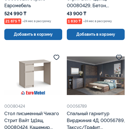
Евромебель
00080429, Бетон,
Евромебель
524 990 ₸
43 900 ₸
21 875 ₸
1 830 ₸
×24 мес в рассрочку
×24 мес в рассрочку
Добавить в корзину
Добавить в корзину
00080424
00056789
Стол письменный Чикаго
Спальный гарнитур
Стрит Вайт 1д1ящ,
Вирджиния 4Д, 00056789,
00080424, Кашемир,
Таксус/Графит,