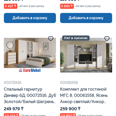
5 417 ₸
6 663 ₸
×24 мес в рассрочку
×24 мес в рассрочку
Добавить в корзину
Добавить в корзину
Нет в наличии
00072516
00061558
Спальный гарнитур
Комплект для гостиной
Денвер 6Д, 00072516, Дуб
МГС 8, 00061558, Ясень
Золотой/Белый Шагрень,
Анкор светлый/Анкор
Евромебель
светлый, Евромебель
249 979 ₸
259 900 ₸
10 416 ₸
10 830 ₸
×24 мес в рассрочку
×24 мес в рассрочку