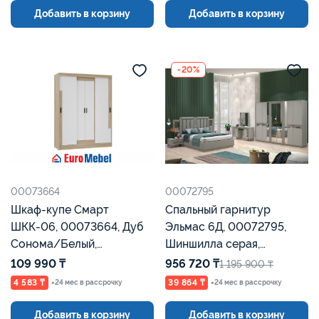
Добавить в корзину
Добавить в корзину
-20%
00073664
00072795
Шкаф-купе Смарт
Спальный гарнитур
ШКК-06, 00073664, Дуб
Эльмас 6Д, 00072795,
Сонома/Белый,
Шиншилла серая,
Евромебель
Евромебель
109 990 ₸
956 720 ₸
1 195 900 ₸
4 583 ₸
39 864 ₸
×24 мес в рассрочку
×24 мес в рассрочку
Добавить в корзину
Добавить в корзину