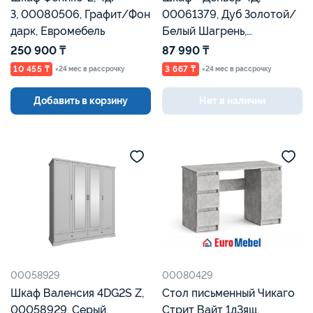
З, 00080506, Графит/Фон
00061379, Дуб Золотой/
дарк, Евромебель
Белый Шагрень,
Евромебель
250 900 ₸
87 990 ₸
10 455 ₸
3 667 ₸
×24 мес в рассрочку
×24 мес в рассрочку
Добавить в корзину
Нет в наличии
00058929
00080429
Шкаф Валенсия 4DG2S Z,
Стол письменный Чикаго
00058929, Серый,
Стрит Вайт 1д3ящ,