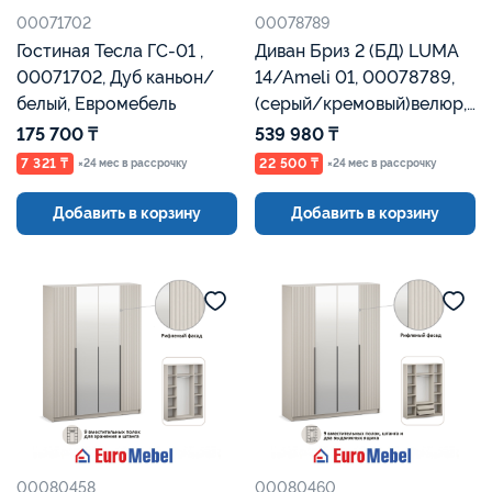
00071702
00078789
Гостиная Тесла ГС-01 ,
Диван Бриз 2 (БД) LUMA
00071702, Дуб каньон/
14/Ameli 01, 00078789,
белый, Евромебель
(серый/кремовый)велюр,
Евромебель
175 700 ₸
539 980 ₸
7 321 ₸
22 500 ₸
×24 мес в рассрочку
×24 мес в рассрочку
Добавить в корзину
Добавить в корзину
00080458
00080460