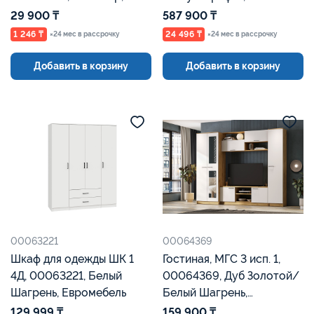
Евромебель
Евромебель
29 900 ₸
587 900 ₸
1 246 ₸
24 496 ₸
×24 мес в рассрочку
×24 мес в рассрочку
Добавить в корзину
Добавить в корзину
00063221
00064369
Шкаф для одежды ШК 1
Гостиная, МГС 3 исп. 1,
4Д, 00063221, Белый
00064369, Дуб Золотой/
Шагрень, Евромебель
Белый Шагрень,
Евромебель
129 999 ₸
159 900 ₸