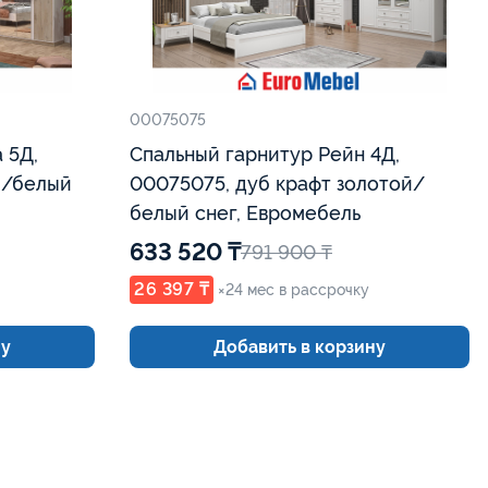
00075075
 5Д,
Спальный гарнитур Рейн 4Д,
я/белый
00075075, дуб крафт золотой/
белый снег, Евромебель
633 520 ₸
791 900 ₸
26 397 ₸
×24 мес в рассрочку
ну
Добавить в корзину