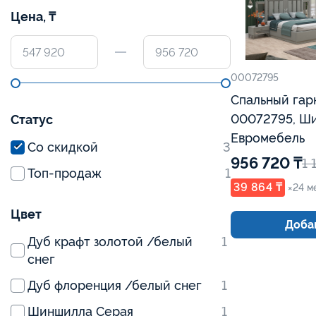
Цена, ₸
00072795
Спальный гар
00072795, Ши
Статус
Евромебель
Со скидкой
3
956 720 ₸
1 
Топ-продаж
1
39 864 ₸
×24 м
Цвет
Добав
Дуб крафт золотой /белый
1
снег
Дуб флоренция /белый снег
1
Шиншилла Серая
1