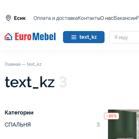
Оплата и доставка
Контакты
О нас
Вакансии
Есик
text_kz
Главная —
text_kz
text_kz
3
Категории
-20%
СПАЛЬНЯ
3