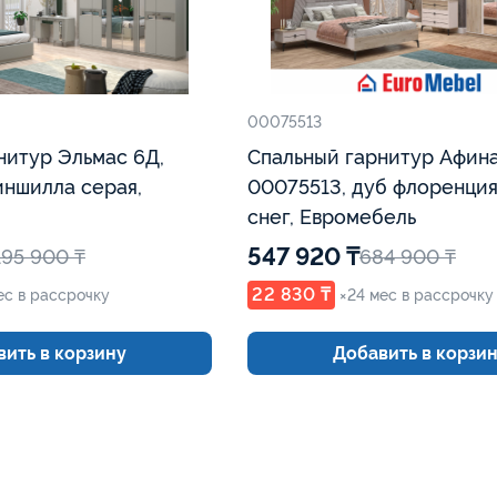
00075513
нитур Эльмас 6Д,
Спальный гарнитур Афина
ншилла серая,
00075513, дуб флоренци
снег, Евромебель
547 920 ₸
195 900 ₸
684 900 ₸
22 830 ₸
ес в рассрочку
×24 мес в рассрочку
ить в корзину
Добавить в корзи