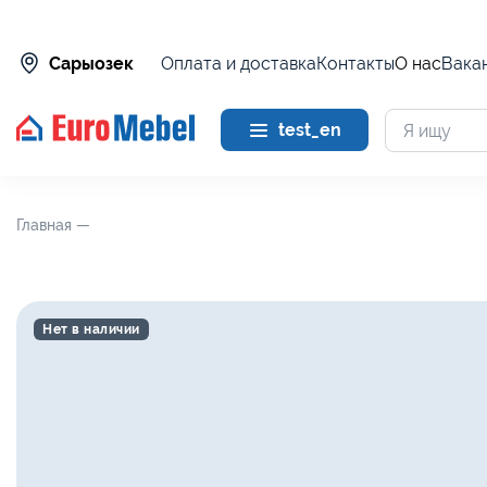
Оплата и доставка
Контакты
О нас
Вака
Сарыозек
test_en
Главная —
Нет в наличии