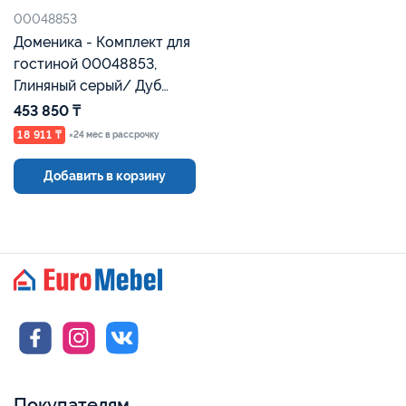
00048853
Доменика - Комплект для
гостиной 00048853,
Глиняный серый/ Дуб
сильвержек ореховый,
453 850 ₸
БРВ Брест
18 911 ₸
×24 мес в рассрочку
Добавить в корзину
Покупателям