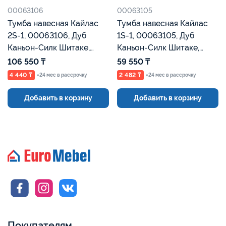
00063106
00063105
Тумба навесная Кайлас
Тумба навесная Кайлас
2S-1, 00063106, Дуб
1S-1, 00063105, Дуб
Каньон-Силк Шитаке,
Каньон-Силк Шитаке,
Евромебель
Евромебель
106 550 ₸
59 550 ₸
4 440 ₸
2 482 ₸
×24 мес в рассрочку
×24 мес в рассрочку
Добавить в корзину
Добавить в корзину
Покупателям