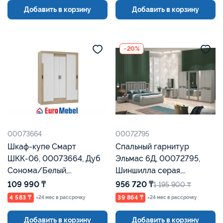
Добавить в корзину
Добавить в корзину
-20%
00073664
00072795
Шкаф-купе Смарт
Спальный гарнитур
ШКК-06, 00073664, Дуб
Эльмас 6Д, 00072795,
Сонома/Белый,
Шиншилла серая,
Евромебель
Евромебель
109 990 ₸
956 720 ₸
1 195 900 ₸
4 583 ₸
39 864 ₸
×24 мес в рассрочку
×24 мес в рассрочку
Добавить в корзину
Добавить в корзину