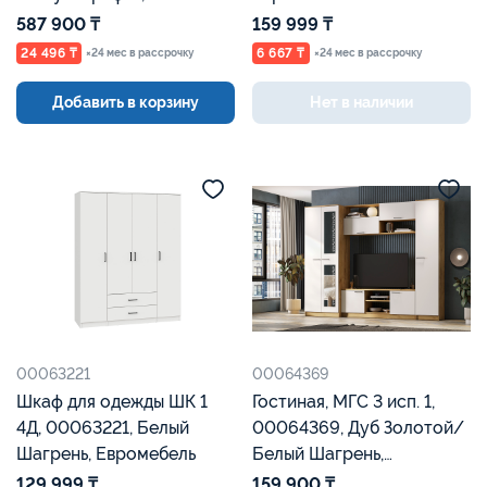
Евромебель
587 900 ₸
159 999 ₸
24 496 ₸
6 667 ₸
×24 мес в рассрочку
×24 мес в рассрочку
Добавить в корзину
Нет в наличии
00063221
00064369
Шкаф для одежды ШК 1
Гостиная, МГС 3 исп. 1,
4Д, 00063221, Белый
00064369, Дуб Золотой/
Шагрень, Евромебель
Белый Шагрень,
Евромебель
129 999 ₸
159 900 ₸