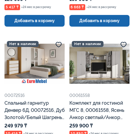
5 417 ₸
6 663 ₸
×24 мес в рассрочку
×24 мес в рассрочку
Добавить в корзину
Добавить в корзину
Нет в наличии
Нет в наличии
00072516
00061558
Спальный гарнитур
Комплект для гостиной
Денвер 6Д, 00072516, Дуб
МГС 8, 00061558, Ясень
Золотой/Белый Шагрень,
Анкор светлый/Анкор
Евромебель
светлый, Евромебель
249 979 ₸
259 900 ₸
10 416 ₸
10 830 ₸
×24 мес в рассрочку
×24 мес в рассрочку