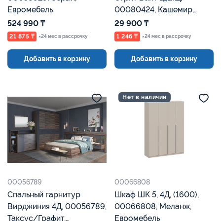
Евромебель
00080424, Кашемир,
Евромебель
524 990 ₸
29 900 ₸
21 875 ₸
1 246 ₸
×24 мес в рассрочку
×24 мес в рассрочку
Добавить в корзину
Добавить в корзину
Нет в наличии
00056789
00066808
Спальный гарнитур
Шкаф ШК 5, 4Д, (1600),
Вирджиния 4Д, 00056789,
00066808, Меланж,
Таксус/Графит,
Евромебель