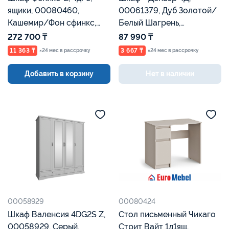
ящики, 00080460,
00061379, Дуб Золотой/
Кашемир/Фон сфинкс,
Белый Шагрень,
Евромебель
Евромебель
272 700 ₸
87 990 ₸
11 363 ₸
3 667 ₸
×24 мес в рассрочку
×24 мес в рассрочку
Добавить в корзину
Нет в наличии
00058929
00080424
Шкаф Валенсия 4DG2S Z,
Стол письменный Чикаго
00058929, Серый,
Стрит Вайт 1д1ящ,