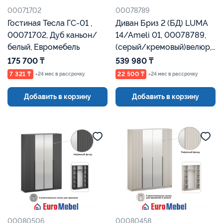
00071702
00078789
Гостиная Тесла ГС-01 ,
Диван Бриз 2 (БД) LUMA
00071702, Дуб каньон/
14/Ameli 01, 00078789,
белый, Евромебель
(серый/кремовый)велюр,
Евромебель
175 700 ₸
539 980 ₸
7 321 ₸
22 500 ₸
×24 мес в рассрочку
×24 мес в рассрочку
Добавить в корзину
Добавить в корзину
00080506
00080458