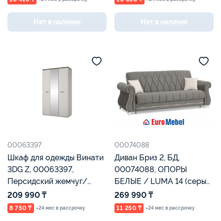
Нет в наличии
Нет в наличии
00063397
00074088
Шкаф для одежды Винати
Диван Бриз 2, БД,
3DG Z, 00063397,
00074088, ОПОРЫ
Персидский жемчуг/
БЕЛЫЕ / LUMA 14 (серый
амарок, Евромебель
велюр) / Ameli 01
209 990 ₸
269 990 ₸
(кремовый велюр),
8 750 ₸
11 250 ₸
×24 мес в рассрочку
×24 мес в рассрочку
Евромеб