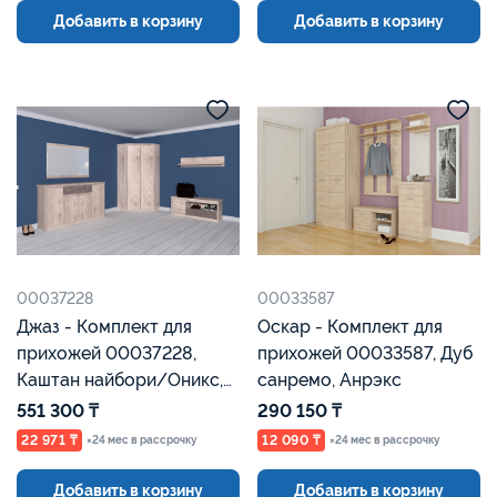
Добавить в корзину
Добавить в корзину
00037228
00033587
Джаз - Комплект для
Оскар - Комплект для
прихожей 00037228,
прихожей 00033587, Дуб
Каштан найбори/Оникс,
санремо, Анрэкс
Анрекс
551 300 ₸
290 150 ₸
22 971 ₸
12 090 ₸
×24 мес в рассрочку
×24 мес в рассрочку
Добавить в корзину
Добавить в корзину