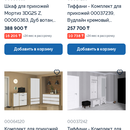
Шкаф для прихожей
Тиффани - Комплект для
Мортиз 3DG2S Z,
прихожей 00037239,
00060363, Дуб вотан,
Вудлайн кремовый,
Евромебель
Анрэкс
388 900 ₸
257 700 ₸
16 205 ₸
10 738 ₸
×24 мес в рассрочку
×24 мес в рассрочку
Добавить в корзину
Добавить в корзину
00064120
00037242
Комплект для прихожей
Тиффани - Комплект для