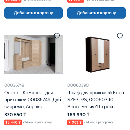
Добавить в корзину
Добавить в корзину
00036749
00060390
Оскар - Комплект для
Шкаф для прихожей Коен
прихожей 00036749, Дуб
SZF3D2S, 00060390,
санремо, Анрэкс
Венге магия/Штрокс
темный, Евромебель
370 550 ₸
169 990 ₸
15 440 ₸
7 083 ₸
×24 мес в рассрочку
×24 мес в рассрочку