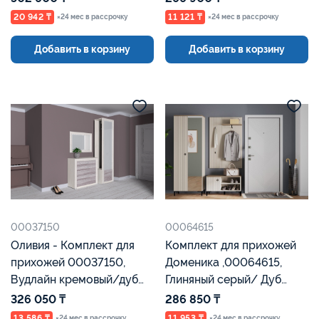
Евромебель
20 942 ₸
11 121 ₸
×24 мес в рассрочку
×24 мес в рассрочку
Добавить в корзину
Добавить в корзину
00037150
00064615
Оливия - Комплект для
Комплект для прихожей
прихожей 00037150,
Доменика ,00064615,
Вудлайн кремовый/дуб
Глиняный серый/ Дуб
анкона, Анрэкс
сильвержек ореховый
326 050 ₸
286 850 ₸
Евромебель
13 586 ₸
11 953 ₸
×24 мес в рассрочку
×24 мес в рассрочку