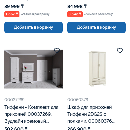
Евромебель
Текстурный, Евромебель
39 999 ₸
84 998 ₸
1 667 ₸
3 542 ₸
×24 мес в рассрочку
×24 мес в рассрочку
Добавить в корзину
Добавить в корзину
00037269
00060376
Тиффани - Комплект для
Шкаф для прихожей
прихожей 00037269,
Тиффани 2DG2S с
Вудлайн кремовый,
полками, 00060376,
Анрэкс
Вудлайн кремовый,
502 600 ₸
266 900 ₸