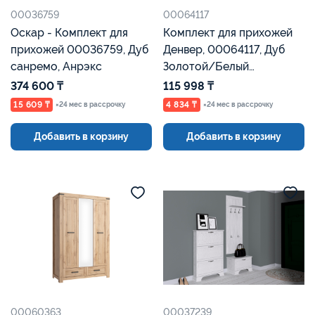
00036759
00064117
Оскар - Комплект для
Комплект для прихожей
прихожей 00036759, Дуб
Денвер, 00064117, Дуб
санремо, Анрэкс
Золотой/Белый
Текстурный, Евромебель
374 600 ₸
115 998 ₸
15 609 ₸
4 834 ₸
×24 мес в рассрочку
×24 мес в рассрочку
Добавить в корзину
Добавить в корзину
00060363
00037239