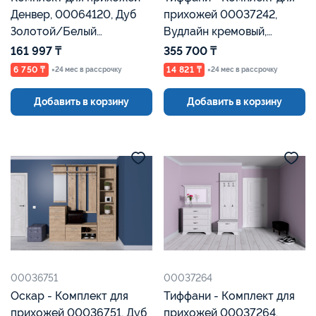
Денвер, 00064120, Дуб
прихожей 00037242,
Золотой/Белый
Вудлайн кремовый,
Текстурный, Евромебель
Анрэкс
161 997 ₸
355 700 ₸
6 750 ₸
14 821 ₸
×24 мес в рассрочку
×24 мес в рассрочку
Добавить в корзину
Добавить в корзину
00036751
00037264
Оскар - Комплект для
Тиффани - Комплект для
прихожей 00036751, Дуб
прихожей 00037264,