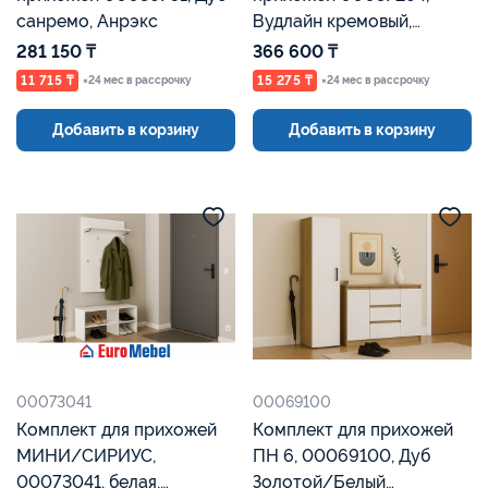
санремо, Анрэкс
Вудлайн кремовый,
Анрэкс
281 150 ₸
366 600 ₸
11 715 ₸
15 275 ₸
×24 мес в рассрочку
×24 мес в рассрочку
Добавить в корзину
Добавить в корзину
00073041
00069100
Комплект для прихожей
Комплект для прихожей
МИНИ/СИРИУС,
ПН 6, 00069100, Дуб
00073041, белая,
Золотой/Белый