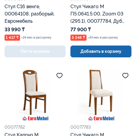
Стул С16 венге,
Стул Чикаго М
00064108, разборый,
П5.0641.5.00, Zoom 03
Евромебель
(295.1), 00077784, Дуб
Рустикаль, Евромебель
33 990 ₸
77 900 ₸
1 417 ₸
3 246 ₸
×24 мес в рассрочку
×24 мес в рассрочку
Нет в наличии
Добавить в корзину
00077782
00077783
Стул Каприз М
Стул Чикаго М