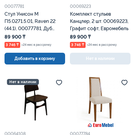
00077781
00069223
Стул Унисон М
Комплект стульев
П5.0271.5.01, Raven 22
Канцлер, 2 шт. 00069223,
(44.1), 00077781, Дуб
Графит софт, Евромебель
Рустикаль, Евромебель
89 900 ₸
89 900 ₸
3 746 ₸
3 746 ₸
×24 мес в рассрочку
×24 мес в рассрочку
Добавить в корзину
Нет в наличии
Нет в наличии
00064108
00077784