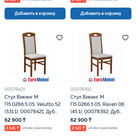
Добавить в корзину
Добавить в корзину
00078421
00078392
Стул Викинг М
Стул Викинг М
П5.0266.5.05, Velutto 52
П5.0266.5.05, Raven 06
(531.1), 00078421, Дуб
(45.1), 00078392, Дуб
Рустикаль, Евромебель
Рустикаль, Евромебель
62 900 ₸
62 900 ₸
2 621 ₸
2 621 ₸
×24 мес в рассрочку
×24 мес в рассрочку