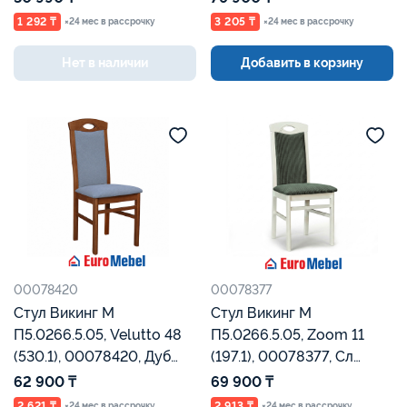
1 292 ₸
3 205 ₸
×24 мес в рассрочку
×24 мес в рассрочку
Нет в наличии
Добавить в корзину
00078420
00078377
Стул Викинг М
Стул Викинг М
П5.0266.5.05, Velutto 48
П5.0266.5.05, Zoom 11
(530.1), 00078420, Дуб
(197.1), 00078377, Сл
Рустикаль, Евромебель
кость, Евромебель
62 900 ₸
69 900 ₸
2 621 ₸
2 913 ₸
×24 мес в рассрочку
×24 мес в рассрочку