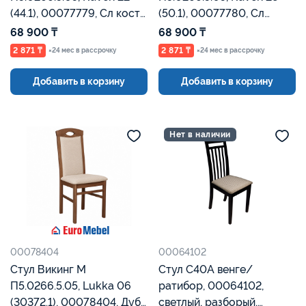
(44.1), 00077779, Сл кость,
(50.1), 00077780, Сл
Евромебель
кость, Евромебель
68 900 ₸
68 900 ₸
2 871 ₸
2 871 ₸
×24 мес в рассрочку
×24 мес в рассрочку
Добавить в корзину
Добавить в корзину
Нет в наличии
00078404
00064102
Стул Викинг М
Стул С40А венге/
П5.0266.5.05, Lukka 06
ратибор, 00064102,
(30372.1), 00078404, Дуб
светлый, разборый,