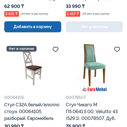
Рустикаль, Евромебель
Евромебель
62 900 ₸
33 990 ₸
2 621 ₸
1 417 ₸
×24 мес в рассрочку
×24 мес в рассрочку
Добавить в корзину
Нет в наличии
Нет в наличии
00064105
00078507
Стул С32А белый/аполло
Стул Чикаго М
стоун, 00064105,
П5.0641.5.00, Velutto 43
разборый, Евромебель
(529.1), 00078507, Дуб
Рустикаль, Евромебель
30 990 ₸
76 900 ₸