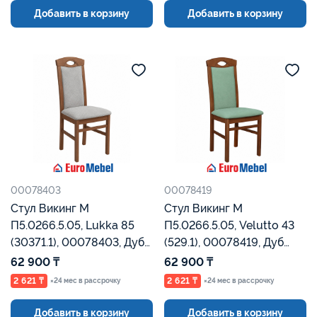
Добавить в корзину
Добавить в корзину
00078403
00078419
Стул Викинг М
Стул Викинг М
П5.0266.5.05, Lukka 85
П5.0266.5.05, Velutto 43
(30371.1), 00078403, Дуб
(529.1), 00078419, Дуб
Рустикаль, Евромебель
Рустикаль, Евромебель
62 900 ₸
62 900 ₸
2 621 ₸
2 621 ₸
×24 мес в рассрочку
×24 мес в рассрочку
Добавить в корзину
Добавить в корзину