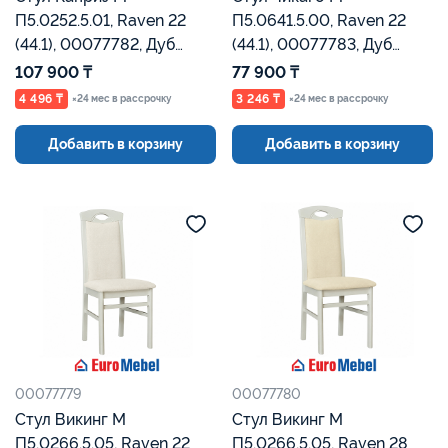
П5.0252.5.01, Raven 22
П5.0641.5.00, Raven 22
(44.1), 00077782, Дуб
(44.1), 00077783, Дуб
Рустикаль, Евромебель
Рустикаль, Евромебель
107 900 ₸
77 900 ₸
4 496 ₸
3 246 ₸
×24 мес в рассрочку
×24 мес в рассрочку
Добавить в корзину
Добавить в корзину
00077779
00077780
Стул Викинг М
Стул Викинг М
П5.0266.5.05, Raven 22
П5.0266.5.05, Raven 28