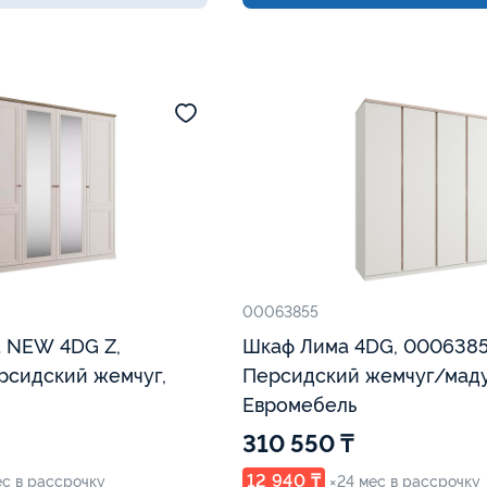
00063855
W 4DG Z,
Шкаф Лима 4DG, 0006385
рсидский жемчуг,
Персидский жемчуг/маду
Евромебель
310 550 ₸
12 940 ₸
ес в рассрочку
×24 мес в рассрочку