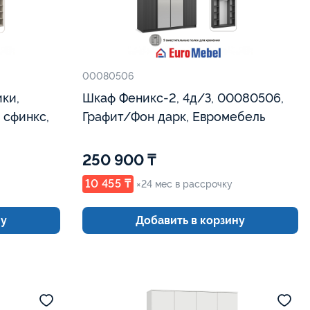
00080506
ки,
Шкаф Феникс-2, 4д/З, 00080506,
сфинкс,
Графит/Фон дарк, Евромебель
250 900 ₸
10 455 ₸
×24 мес в рассрочку
ну
Добавить в корзину