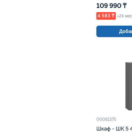
109 990 ₸
4 583 ₸
×24 мес
Добав
00061375
Шкаф - ШК 5 4