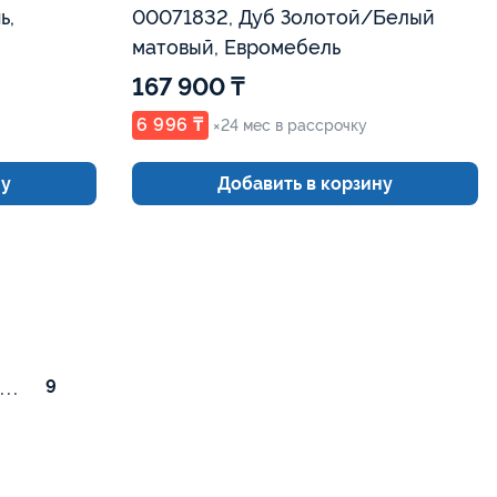
ь,
00071832, Дуб Золотой/Белый
матовый, Евромебель
167 900 ₸
6 996 ₸
×24 мес в рассрочку
ну
Добавить в корзину
...
9