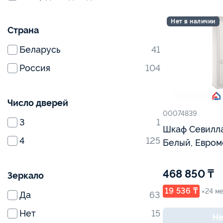
Нет в наличии
Страна
Беларусь
41
Россия
104
Число дверей
00074839
3
1
Шкаф Севилла
4
125
Белый, Евром
468 850 ₸
Зеркало
19 536 ₸
×24 м
Да
63
Нет
15
Не