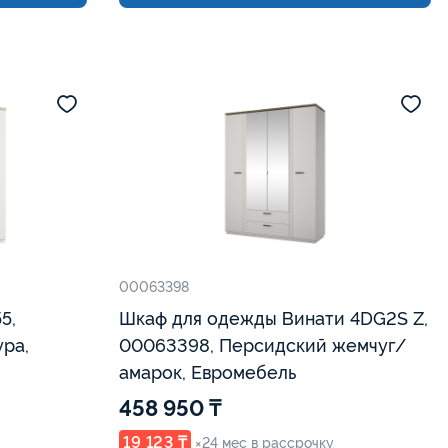
00063398
5,
Шкаф для одежды Винати 4DG2S Z,
ра,
00063398, Персидский жемчуг/
амарок, Евромебель
458 950 ₸
19 123 ₸
×24 мес в рассрочку