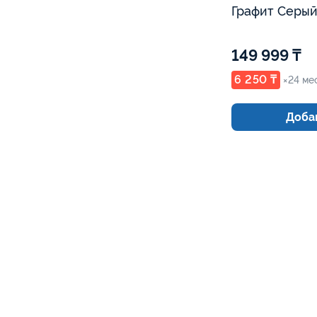
Графит Серый
149 999 ₸
6 250 ₸
×24 ме
Добав