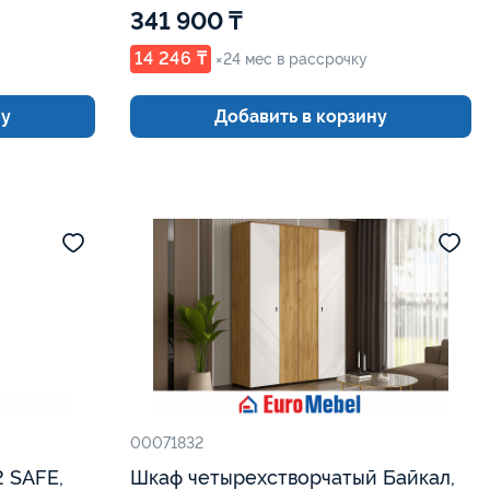
341 900 ₸
14 246 ₸
×24 мес в рассрочку
ну
Добавить в корзину
00071832
Шкаф четырехстворчатый Байкал,