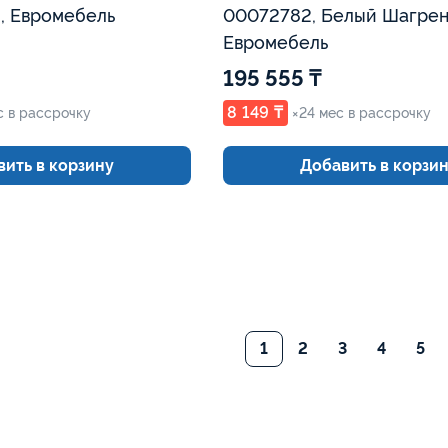
, Евромебель
00072782, Белый Шагрен
Евромебель
195 555 ₸
8 149 ₸
с в рассрочку
×24 мес в рассрочку
ить в корзину
Добавить в корзи
1
2
3
4
5