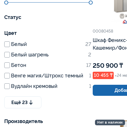
Статус
00080458
Цвет
Шкаф Феникс-
Белый
27
Кашемир/Фон
Белый шагрень
2
250 900 ₸
Бетон
17
Венге магия/Штрокс темный
1
10 455 ₸
×24 м
Вудлайн кремовый
1
Добав
Ещё
23
Производитель
Нет в наличии