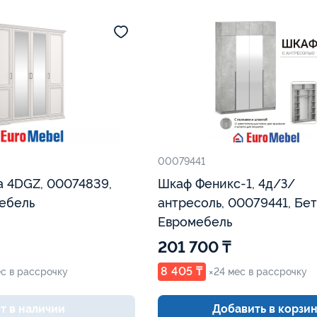
00079441
 4DGZ, 00074839,
Шкаф Феникс-1, 4д/З/
ебель
антресоль, 00079441, Бет
Евромебель
201 700 ₸
8 405 ₸
ес в рассрочку
×24 мес в рассрочку
т в наличии
Добавить в корзи