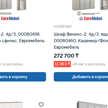
00080460
2, 4д/З, 00080458,
Шкаф Феникс-2, 4д/З, ящи
 сфинкс, Евромебель
00080460, Кашемир/Фон 
Евромебель
272 700 ₸
11 363 ₸
ес в рассрочку
×24 мес в рассрочку
ить в корзину
Добавить в корзи