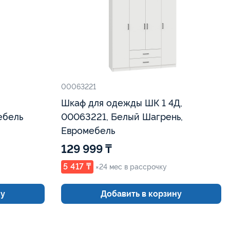
00063221
Шкаф для одежды ШК 1 4Д,
ебель
00063221, Белый Шагрень,
Евромебель
129 999 ₸
5 417 ₸
×24 мес в рассрочку
ну
Добавить в корзину